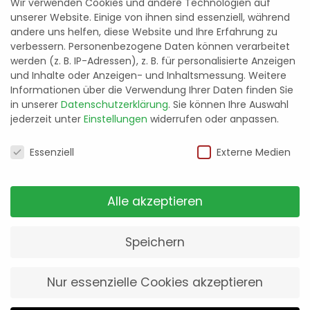
Wir verwenden Cookies und andere Technologien auf
ebenso selbstverständlich wie eine
unserer Website. Einige von ihnen sind essenziell, während
professionelle Küchendemontage und -
andere uns helfen, diese Website und Ihre Erfahrung zu
remontage von unserem hauseigenem
verbessern.
Personenbezogene Daten können verarbeitet
werden (z. B. IP-Adressen), z. B. für personalisierte Anzeigen
Küchenmonteur. Bei Bedarf reicht es sogar
und Inhalte oder Anzeigen- und Inhaltsmessung.
Weitere
aus, wenn Sie uns Ihren Schlüssel geben und
Informationen über die Verwendung Ihrer Daten finden Sie
wir erledigen den Rest. Vom Einpacken bis
in unserer
Datenschutzerklärung
.
Sie können Ihre Auswahl
zum Auspacken – nach dem Umzug finden
jederzeit unter
Einstellungen
widerrufen oder anpassen.
Sie Ihre neue Wohnung komplett eingerichtet
Datenschutzeinstellungen
Essenziell
Externe Medien
vor.
Ob innerhalb Deutschlands, ins
benachbarte Ausland oder nach Übersee:
Alle akzeptieren
kein Gut ist uns zu klein oder zu groß, um
nicht eine adäquate und kostengünstige
Speichern
Lösung zu erarbeiten. Dabei sind wir in der
Lage, maßgeschneiderte
Nur essenzielle Cookies akzeptieren
Transportverpackungen herzustellen,
Container einzusetzen und alle