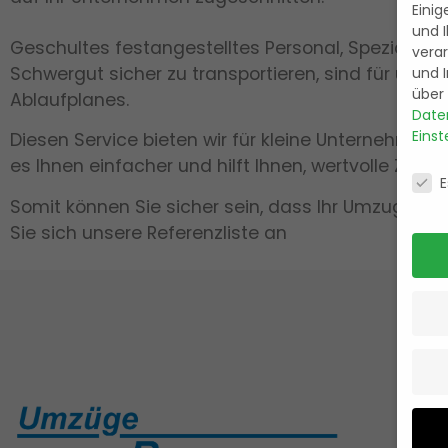
Einig
und I
Geschultes festangestelltes Personal, Spezialf
verar
Schwergut sicher zu transportieren, sind für uns 
und 
über 
Ablaufplanes.
Date
Einst
Diesen Service bieten wir für kleine Unternehme
es Ihnen einfacher und hilft Ihnen, wertvolle Zeit
Date
E
Somit können Sie sicher sein, dass Ihr Umzug be
Sie sich unsere Referenzliste an