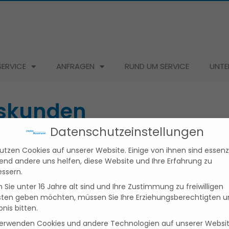
ERVICE
ANFRAGEN
RUND UM SERVICE
UNTE
tskunden
Datenschutzeinstellungen
utzen Cookies auf unserer Website. Einige von ihnen sind essenzi
nehmen vor hohe
end andere uns helfen, diese Website und Ihre Erfahrung zu
essern.
ein, um den
Sie unter 16 Jahre alt sind und Ihre Zustimmung zu freiwilligen
sten geben möchten, müssen Sie Ihre Erziehungsberechtigten 
erhalten.
bnis bitten.
paket, das genau
verwenden Cookies und andere Technologien auf unserer Websit