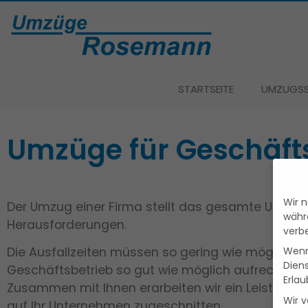
STARTSEITE
UMZUGSS
Umzüge für Geschäf
Wir n
Der Umzug einer Firma stellt das gesamte Unter
währ
Herausforderungen.
verb
Die Ausfallzeiten müssen so gering wie möglich s
Wenn 
Dien
Geschäftsbetrieb so gut wie möglich aufrecht zu 
Erlau
Zusammen mit Ihnen erarbeiten wir ein Leistungs
Wir 
auf Ihr Unternehmen zugeschnitten.