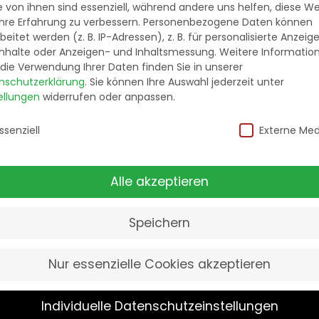
e von ihnen sind essenziell, während andere uns helfen, diese W
hre Erfahrung zu verbessern.
Personenbezogene Daten können
ahrzeuge und das technische Equipment, um auch w
beitet werden (z. B. IP-Adressen), z. B. für personalisierte Anzeig
dabei genauso selbstverständlich wie das strenge E
Inhalte oder Anzeigen- und Inhaltsmessung.
Weitere Informatio
die Verwendung Ihrer Daten finden Sie in unserer
nschutzerklärung
.
Sie können Ihre Auswahl jederzeit unter
ellungen
widerrufen oder anpassen.
n ebenso wie für große Unternehmen und Konzerne a
 und damit Geld zu sparen!
nschutzeinstellungen
ssenziell
Externe Med
i uns in guten Händen ist. Das schätzen auch uns
Alle akzeptieren
Speichern
NÜTZLICHE LINKS
DIREKTKONTAKT
Nur essenzielle Cookies akzeptieren
Öffnungszeiten:
Impressum
Mo – Fr von 09:00
Individuelle Datenschutzeinstellungen
Datenschutzerklärung