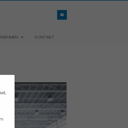
RNEHMEN
KONTAKT
ell,
um