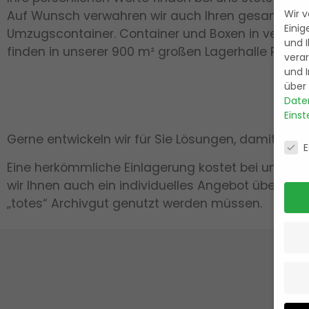
Wir 
Auf Wunsch verwahren wir auch Ihren gesamten H
Einig
Umzugscontainer. Container und Boxen in versch
und I
finden in unserer 900 m² großen Lagerhalle Platz.
verar
und 
über 
Date
Einst
Date
Gerne entwickeln wir für Sie Lösungen, damit bei I
E
Eine herkömmliche Einlagerung kostet bei uns € 35
wir Ihnen auch ein individuelles Angebot über Akt
„totes“ Archivgut genutzt werden müssen.