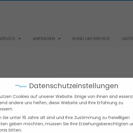
ERVICE
ANFRAGEN
RUND UM SERVICE
UNTE
Datenschutzeinstellungen
utzen Cookies auf unserer Website. Einige von ihnen sind essenzi
end andere uns helfen, diese Website und Ihre Erfahrung zu
essern.
 Lagerung für
Sie unter 16 Jahre alt sind und Ihre Zustimmung zu freiwilligen
sten geben möchten, müssen Sie Ihre Erziehungsberechtigten 
bnis bitten.
 sicheren Platz.