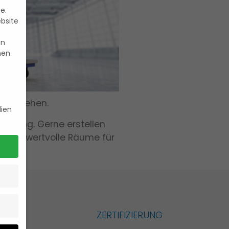
e.
ebsite
en
nen
oren gehen.
ien
cherung. Gerne erstellen
 nicht wertvolle Räume für
ZERTIFIZIERUNG