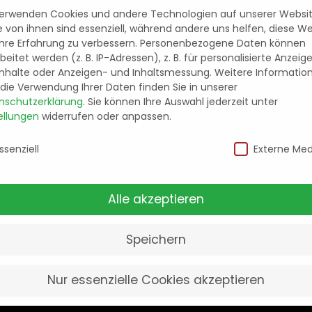
verwenden Cookies und andere Technologien auf unserer Websit
ausrat direkt im
e von ihnen sind essenziell, während andere uns helfen, diese W
iedenen Größen
hre Erfahrung zu verbessern.
Personenbezogene Daten können
beitet werden (z. B. IP-Adressen), z. B. für personalisierte Anzeig
Inhalte oder Anzeigen- und Inhaltsmessung.
Weitere Informatio
die Verwendung Ihrer Daten finden Sie in unserer
nschutzerklärung
.
Sie können Ihre Auswahl jederzeit unter
ellungen
widerrufen oder anpassen.
nschutzeinstellungen
hnen nicht wertvolle Räume für totes archivgut verl
ssenziell
Externe Med
,00 pro 5 cbm / pro Monat zuzügl. MwSt. inkl. Versi
en-, Registraturen- und Archiveinlagerungen, damit
Alle akzeptieren
Speichern
Nur essenzielle Cookies akzeptieren
NÜTZLICHE LINKS
DIREKTKONTAKT